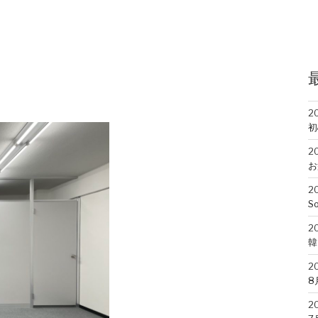
2
初
2
お
2
So
2
韓
2
8
2