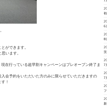
7
2
初
2
6
た。
2
8
ことができます。
2
茨
と思います。
2
が、現在行っている超早割キャンペーンはプレオープン終了ま
7
2
前入会予約をいただいた方のみに限らせていただきますの
7
ます！
2
フ
2
新