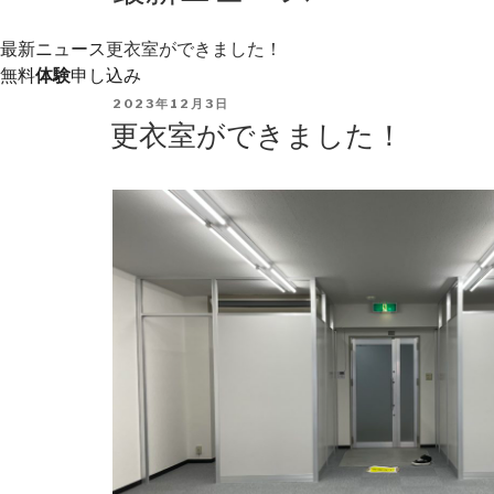
最新ニュース
更衣室ができました！
無料
体験
申し込み
POSTED
2023年12月3日
ON
更衣室ができました！