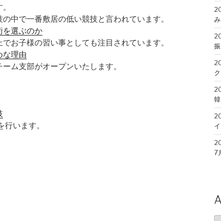
す。
2
技の中で一番敷居の低い競技と言われています。
み
術を選ぶのか
2
上でお子様の習い事としても注目されています。
振
めな理由
2
チーム支部がオープンいたします。
ク
2
韓
肢
2
を行います。
イ
2
7
2
松
2
A
7
A