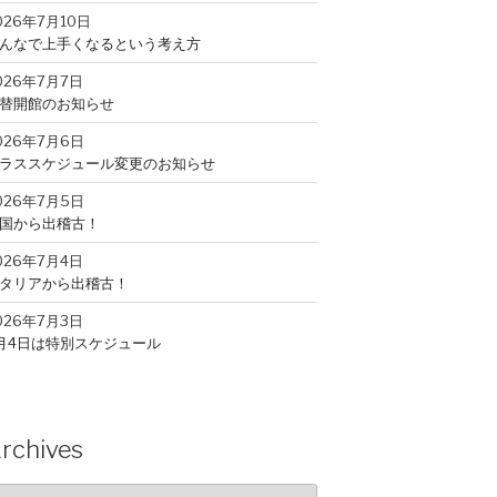
026年7月10日
んなで上手くなるという考え方
026年7月7日
替開館のお知らせ
026年7月6日
ラススケジュール変更のお知らせ
026年7月5日
国から出稽古！
026年7月4日
タリアから出稽古！
026年7月3日
月4日は特別スケジュール
026年7月2日
山から出稽古！
026年7月1日
rchives
月入会キャンペーン
rchives