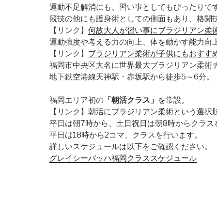
運動不足解消にも、習い事としてもぴったりで
競技の他にも護身術としての側面もあり、格闘
【リンク】
何故大人が習い事にブラジリアン柔
運動強度や考える力の向上、体を動かす能力向
【リンク】
ブラジリアン柔術が子供にもおすす
福岡市中央区大名に世界最大ブラジリアン柔術
地下鉄空港線天神駅・赤坂駅から徒歩5～6分。
福岡エリア初の
「朝活クラス」
を常設。
【リンク】
朝活にブラジリアン柔術という選択
平日は朝7時から、土日祝日は朝8時からクラス
平日は18時から2コマ、クラスを行います。
詳しいスケジュールは以下をご確認ください。
グレイシーバッハ福岡クラススケジュール