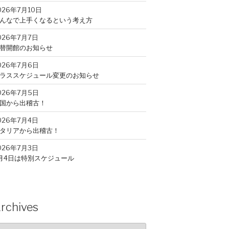
026年7月10日
んなで上手くなるという考え方
026年7月7日
替開館のお知らせ
026年7月6日
ラススケジュール変更のお知らせ
026年7月5日
国から出稽古！
026年7月4日
タリアから出稽古！
026年7月3日
月4日は特別スケジュール
026年7月2日
山から出稽古！
026年7月1日
rchives
月入会キャンペーン
rchives