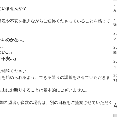
2
ていませんか？
み
2
状況や不安を抱えながらご連絡くださっていることを感じて
振
2
ク
いいのかな…」
…」
2
ない…」
韓
か不安…」
2
イ
ご相談ください。
2
術を始められるよう、できる限りの調整をさせていただきま
7
理由にお断りすることは基本的にございません。
2
松
参加希望者が多数の場合は、別の日程をご提案させていただく
2
A
7
A