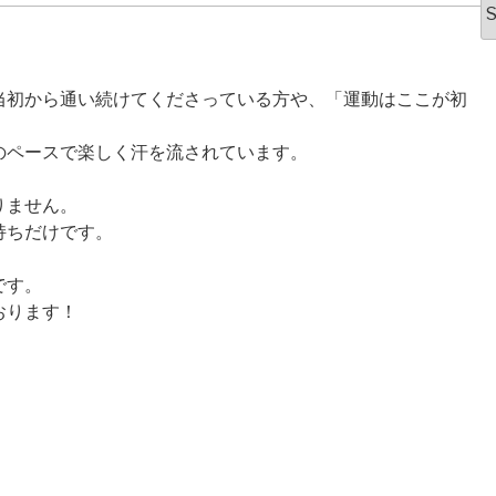
2
こ
！
2
7
当初から通い続けてくださっている方や、「運動はここが初
2
第
のペースで楽しく汗を流されています。
2
りません。
7
持ちだけです。
2
5
です。
2
おります！
G
う
2
グ
2
道