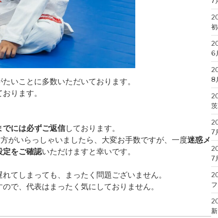
7
2
初
2
6
2
8
がたいことに多数いただいております。
ております。
2
茨
2
までには必ずご返信
しております。
7
う方がいらっしゃいましたら、大変お手数ですが、一度
迷惑メ
2
設定をご確認
いただけますと幸いです。
7
遅れてしまっても、まったく問題ございません。
2
フ
すので、代表はまったく気にしておりません。
2
新