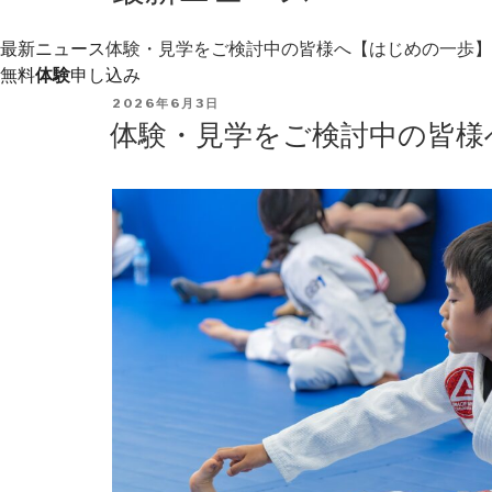
最新ニュース
体験・見学をご検討中の皆様へ【はじめの一歩】
無料
体験
申し込み
POSTED
2026年6月3日
ON
体験・見学をご検討中の皆様