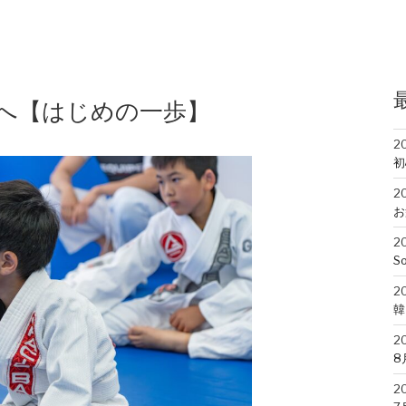
へ【はじめの一歩】
2
初
2
お
2
So
2
韓
2
8
2