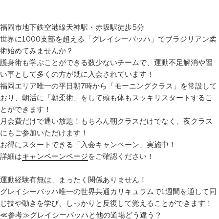
福岡市地下鉄空港線天神駅・赤坂駅徒歩5分
世界に1000支部を超える「グレイシーバッハ」でブラジリアン柔
術始めてみませんか？
護身術も学ぶことができる数少ないチームで、運動不足解消や習
い事として多くの方が既に入会されています！
福岡エリア唯一の平日朝7時から「モーニングクラス」を常設して
おり、朝活に「朝柔術」をして頭も体もスッキリスタートするこ
とができます！
月会費だけで通い放題！もちろん朝クラスだけでなく、夜クラス
にもご参加いただけます！
お得にスタートできる「入会キャンペーン」実施中！
詳細は
キャンペーンページ
をご確認ください！
運動経験有無は、まったく関係ありません！
グレイシーバッハ唯一の世界共通カリキュラムで1週間を通して同
じ技や動きを学び、しっかりと反復して覚えることができます！
≪参考≫
グレイシーバッハと他の道場どう違う？