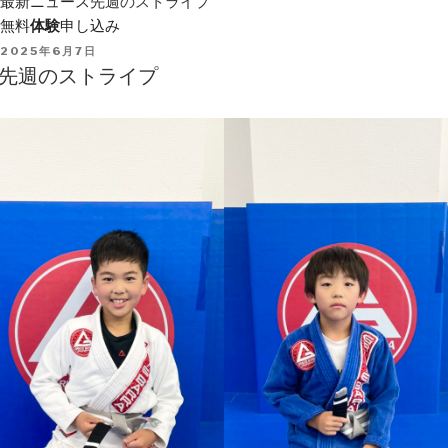
最新ニュース
先週のストライプ
無料
体験
申し込み
POSTED
2025年6月7日
ON
先週のストライプ