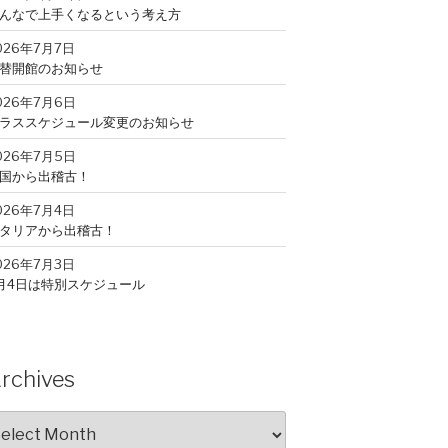
んなで上手くなるという考え方
026年7月7日
替開館のお知らせ
026年7月6日
ラススケジュール変更のお知らせ
026年7月5日
国から出稽古！
026年7月4日
タリアから出稽古！
026年7月3日
月4日は特別スケジュール
026年7月2日
山から出稽古！
026年7月1日
rchives
月入会キャンペーン
rchives
026年6月30日
の夏もっと強くなれる。