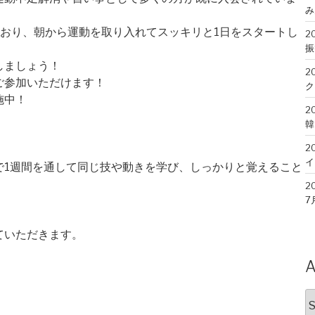
み
おり、朝から運動を取り入れてスッキリと1日をスタートし
2
振
しましょう！
2
ご参加いただけます！
ク
施中！
2
韓
2
イ
で1週間を通して同じ技や動きを学び、しっかりと覚えること
2
7
！
2
ていただきます。
松
！
2
A
7
A
2
こ