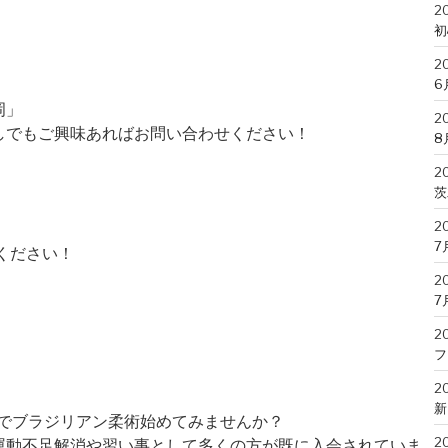
2
初
2
6
岡」
2
しでもご興味あればお問い合わせください！
8
2
茨
2
7
ください！
2
7
2
フ
2
新
」でブラジリアン柔術始めてみませんか？
2
運動不足解消や習い事として多くの方が既に入会されていま