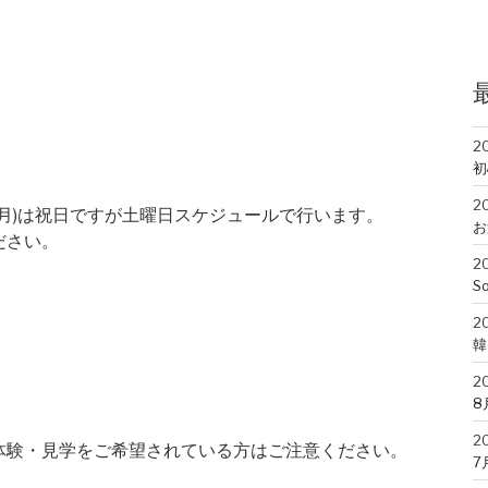
2
初
2
(月)は祝日ですが土曜日スケジュールで行います。
お
ださい。
2
So
2
韓
2
8
2
体験・見学をご希望されている方はご注意ください。
7