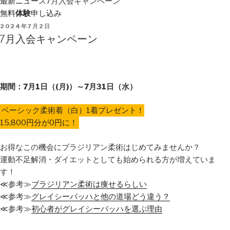
最新ニュース
7月入会キャンペーン
無料
体験
申し込み
POSTED
2024年7月2日
ON
7月入会キャンペーン
期間：7月1日（(月)）～7月31日（水）
ベーシック柔術着（白）1着プレゼント！
15,800円分が0円に！
お得なこの機会にブラジリアン柔術はじめてみませんか？
運動不足解消・ダイエットとしても始められる方が増えていま
す！
≪参考≫
ブラジリアン柔術は痩せるらしい
≪参考≫
グレイシーバッハと他の道場どう違う？
≪参考≫
初心者がグレイシーバッハを選ぶ理由