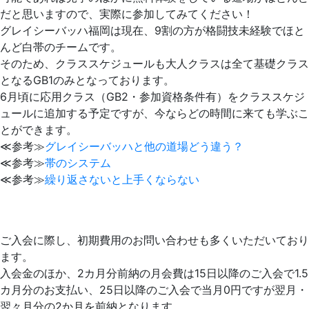
だと思いますので、実際に参加してみてください！
グレイシーバッハ福岡は現在、9割の方が格闘技未経験でほと
んど白帯のチームです。
そのため、クラススケジュールも大人クラスは全て基礎クラス
となるGB1のみとなっております。
6月頃に応用クラス（GB2・参加資格条件有）をクラススケジ
ュールに追加する予定ですが、今ならどの時間に来ても学ぶこ
とができます。
≪参考≫
グレイシーバッハと他の道場どう違う？
≪参考≫
帯のシステム
≪参考≫
繰り返さないと上手くならない
ご入会に際し、初期費用のお問い合わせも多くいただいており
ます。
入会金のほか、2カ月分前納の月会費は15日以降のご入会で1.5
カ月分のお支払い、25日以降のご入会で当月0円ですが翌月・
翌々月分の2か月を前納となります。