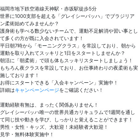
福岡市地下鉄空港線天神駅・赤坂駅徒歩5分
世界に1000支部を超える「グレイシーバッハ」でブラジリア
ン柔術始めてみませんか？
護身術も学べる数少ないチームで、運動不足解消や習い事とし
て多くの方が既に入会されています！
平日朝7時から「モーニングクラス」を常設しており、朝から
運動を取り入れてスッキリと1日をスタートしませんか？
朝活に「朝柔術」で頭も体もスッキリスタートしましょう！
もちろん夜クラスを常設しており、お仕事終わりの夜柔術も実
施しております！
お得にスタートできる「入会キャンペーン」実施中！
詳細は
キャンペーンページ
をご確認ください！
運動経験有無は、まったく関係ありません！
グレイシーバッハ唯一の世界共通カリキュラムで1週間を通し
て同じ技や動きを学び、しっかりと覚えることができます！
男性・女性・キッズ、大歓迎！未経験者大歓迎！
見学・無料体験実施中！