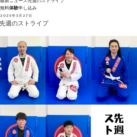
最新ニュース
先週のストライプ
無料
体験
申し込み
POSTED
2025年3月27日
ON
先週のストライプ