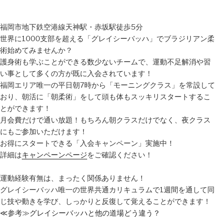
福岡市地下鉄空港線天神駅・赤坂駅徒歩5分
世界に1000支部を超える「グレイシーバッハ」でブラジリアン柔
術始めてみませんか？
護身術も学ぶことができる数少ないチームで、運動不足解消や習
い事として多くの方が既に入会されています！
福岡エリア唯一の平日朝7時から「モーニングクラス」を常設して
おり、朝活に「朝柔術」をして頭も体もスッキリスタートするこ
とができます！
月会費だけで通い放題！もちろん朝クラスだけでなく、夜クラス
にもご参加いただけます！
お得にスタートできる「入会キャンペーン」実施中！
詳細は
キャンペーンページ
をご確認ください！
運動経験有無は、まったく関係ありません！
グレイシーバッハ唯一の世界共通カリキュラムで1週間を通して同
じ技や動きを学び、しっかりと反復して覚えることができます！
≪参考≫
グレイシーバッハと他の道場どう違う？